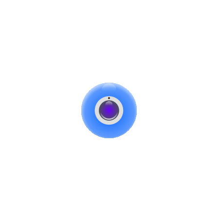
دوربین 5 مگاپیکسلی هایک ویژن
دوربین مدار بسته داهوا مدل DH-
مدل DS-2CE79H0T-IT3ZF
IPC-HFW1230S1P-S5
۴,۴۸۰,۰۰۰
تومان
۵,۵۹۰,۰۰۰
تومان
انتخاب گزینه ها
انتخاب گزینه ها